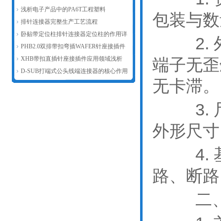
新赋能汽车连接器产业发展
浅析电子产品中的PA6T工程塑料
包装与数
排针连接器完整生产工艺流程
卧贴带定位柱排针连接器定位柱的作用详
2. 
解
PHB2.0双排带扣弯插WAFER针座接插件
主要作用浅析
XHB带扣直插针座接插件应用领域浅析
端子无歪
D-SUB打端式公头线端连接器的核心作用
无卡滞。
3. 
外形尺寸
4. 
路、断路
二