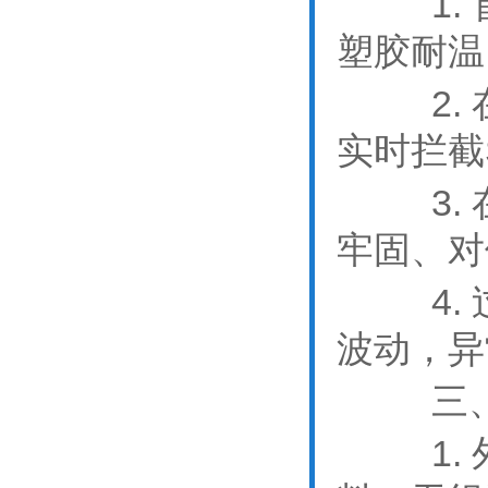
1
塑胶耐温
2. 
实时拦截
3. 
牢固、对
4. 
波动，异
三
1