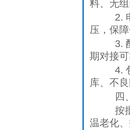
料、无组
2. 
压，保障
3. 
期对接可
4. 
库、不良
四
按
温老化、