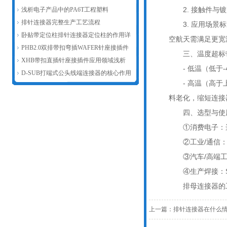
2. 接触件与镀
新赋能汽车连接器产业发展
浅析电子产品中的PA6T工程塑料
排针连接器完整生产工艺流程
3. 应用场景标准
卧贴带定位柱排针连接器定位柱的作用详
空航天需满足更宽温
解
PHB2.0双排带扣弯插WAFER针座接插件
三、温度超标
主要作用浅析
XHB带扣直插针座接插件应用领域浅析
- 低温（低
D-SUB打端式公头线端连接器的核心作用
- 高温（高于上
料老化，缩短连接
四、选型与使
①
消费电子：选
②工业/通信：选-
③汽车/高端工业：
④生产焊接：SMT
排母连接器的
上一篇：
排针连接器在什么