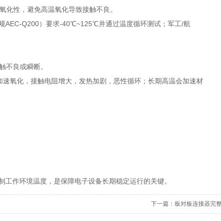
氧化性，避免高温氧化导致接触不良。
EC‑Q200）要求-40℃~125℃并通过温度循环测试；军工/航
接触不良或瞬断。
加速氧化，接触电阻增大，发热加剧，恶性循环；长期高温会加速材
制工作环境温度，是保障电子设备长期稳定运行的关键。
下一篇：
板对板连接器完