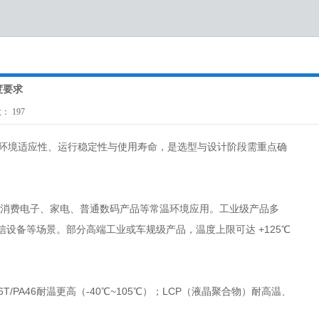
度要求
击数：
197
境适应性、运行稳定性与使用寿命，是选型与设计阶段需重点确
可满足消费电子、家电、普通数码产品等常温环境应用。工业级产品多
、通信设备等场景。部分高端工业或车规级产品，温度上限可达 +125℃
T/PA46耐温更高（-40℃~105℃）；LCP（液晶聚合物）耐高温、