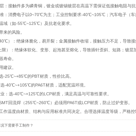
层：接触件多为磷青铜，镀金或镀锡镀层在高温下需保证低接触电阻与抗
：消费电子以0~70℃为主；工业控制要求-40℃~105℃；汽车电子（车规A
域（如-55℃~125℃）及抗老化要求。
带来的风险。
于-40℃）：绝缘体脆化，易开裂；金属接触件收缩，接触压力不足，导致
限）：绝缘体软化、变形、起泡甚至熔化，导致插针歪斜、短路；镀层
器寿命。
用建议。
-25℃~+85℃的PBT材质，性价比高。
40℃~+105℃的PA6T材质，适配宽温环境。
选-40℃~+125℃的LCP材质，满足高温与可靠性要求。
回流焊（255℃~260℃）必须用PA6T或LCP材质，防止过炉变形。
工作温度由材质、结构与应用标准共同决定。合理选择温度等级，严格控
情况下需要手工制作？