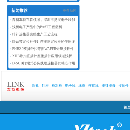
新闻推荐
更多新闻
深耕车载互联领域，深圳市扬展电子以创
新赋能汽车连接器产业发展
浅析电子产品中的PA6T工程塑料
排针连接器完整生产工艺流程
卧贴带定位柱排针连接器定位柱的作用详
解
PHB2.0双排带扣弯插WAFER针座接插件
主要作用浅析
XHB带扣直插针座接插件应用领域浅析
D-SUB打端式公头线端连接器的核心作用
圆孔
针座
板对板
电子线
线束
连接线
排针排母
接插件
首