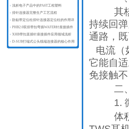
新赋能汽车连接器产业发展
浅析电子产品中的PA6T工程塑料
其核心
排针连接器完整生产工艺流程
卧贴带定位柱排针连接器定位柱的作用详
持续回弹
解
PHB2.0双排带扣弯插WAFER针座接插件
通路，既
主要作用浅析
XHB带扣直插针座接插件应用领域浅析
D-SUB打端式公头线端连接器的核心作用
电流（
它能自适
免接触不
二
1
体积超
TWS耳