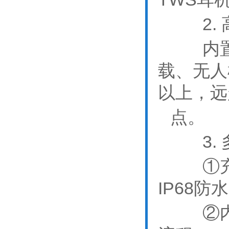
2. 
内置弹
载、无人
以上，远
点。
3. 
①
IP68
②内部