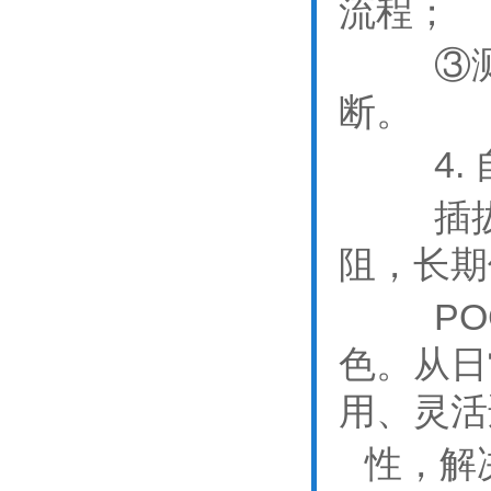
流程；
③测试
断。
4
插拔过
阻，长期
POG
色。从日
用、灵活
性，解