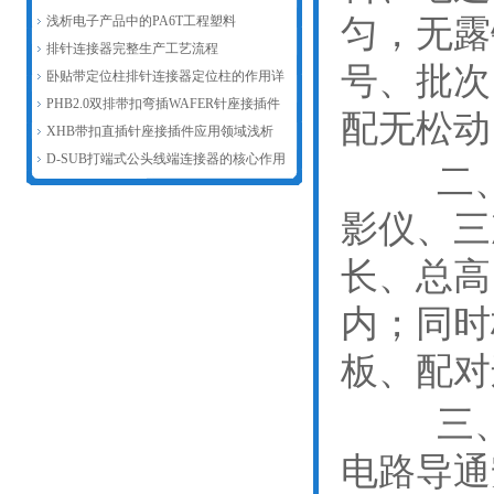
匀，无露
新赋能汽车连接器产业发展
浅析电子产品中的PA6T工程塑料
排针连接器完整生产工艺流程
号、批次
卧贴带定位柱排针连接器定位柱的作用详
解
PHB2.0双排带扣弯插WAFER针座接插件
配无松动
主要作用浅析
XHB带扣直插针座接插件应用领域浅析
D-SUB打端式公头线端连接器的核心作用
二、尺
影仪、三
长、总高
内；同时
板、配对
三、电
电路导通